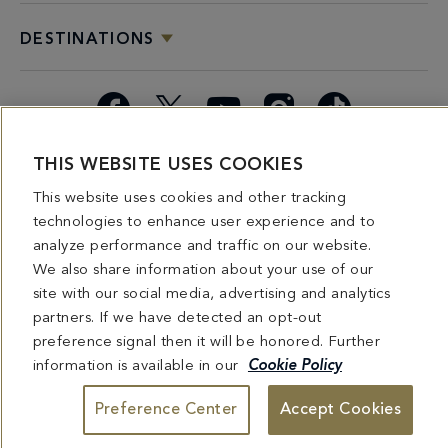
DESTINATIONS
Facebook
X
YouTube
Instagram
TikTok
THIS WEBSITE USES COOKIES
Miami
Dining
Bars &
Private
Bleau
Do Not
Spice
Overview
Lounges
&
Summer
Sell or
This website uses cookies and other tracking
2026
Group
Series
Share My
technologies to enhance user experience and to
Dining
Personal
analyze performance and traffic on our website.
Information
We also share information about your use of our
site with our social media, advertising and analytics
4441 COLLINS AVENUE MIAMI BEACH, FL 33140 | 800-548-8886 © This website
partners. If we have detected an opt-out
and all contents herein are exclusively owned by Fontainebleau Florida Hotel LLC.
The names and trademarks identified herein may be the trademarks of third parties
preference signal then it will be honored. Further
and/or are licensed for use in connection with this website. Any and all rights not
information is available in our
Cookie Policy
expressly granted herein are reserved.
Preference Center
Accept Cookies